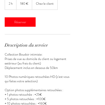
euros
2 h
2
180 €
Chez le client
h
Réserver
Description du service
Collection Boudoir intimiste:
Prises de vue au domicile du client ou logement
extérieur (au frais du client)
Déplacement inclus en dessous de 50km
10 Photos numériques retouchées HD (c'est vous
qui faites votre selection)
Option photos supplémentaires retouchées :
+ 1 photos retouchée : +25€
+ 5 photos retouchées : +100€
+ 10 photos retouchées : +160€