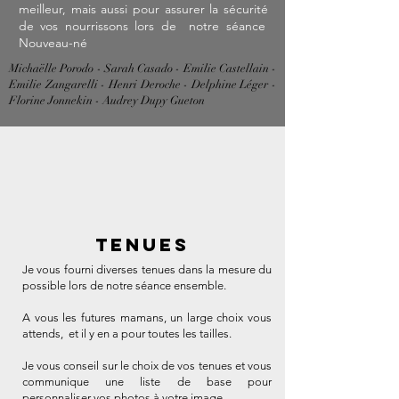
meilleur,
mais aussi pour assurer la sécurité
de vos nourrissons lors de
notre séance
Nouveau-né
Michaëlle Porodo - Sarah Casado - Emilie Castellain -
Emilie Zangarelli - Henri Deroche - Delphine Léger -
Florine Jonnekin - Audrey Dupy Gueton
TENUES
Je vous fourni diverses tenues dans la
mesure du
possible lors de notre
séance ensemble.
A vous les futures
mamans, un large choix vous
attends,
et il y en a pour toutes les tailles.
Je vous conseil sur le choix de vos tenues et vous
communique une liste de base pour
personnaliser vos photos à votre image.