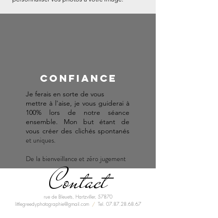
confiance
Je ferais en sorte de vous
mettre à l'aise, je vous guiderai
à
100% lors de notre séance
ensemble. Mon but étant de
vous créer des clichés spontanés
et uniques.
?
De la bienveillance et zéro jugement
Contact
D
rue de Bleuets, Hartzviller, 57870
littlegreedyphotographie@gmail.com
/
Tel.
07.87.28.68.67